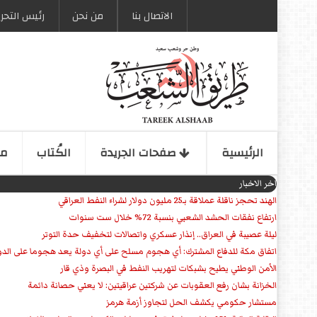
الاتصال بنا
من نحن
رئیس التحری
الرئیسیة
صفحات الجریدة
الكُتاب
مو
اخر الاخبار
الهند تحجز ناقلة عملاقة بـ25 مليون دولار لشراء النفط العراقي
ارتفاع نفقات الحشد الشعبي بنسبة 72% خلال ست سنوات
ليلة عصيبة في العراق.. إنذار عسكري واتصالات لتخفيف حدة التوتر
‏اتفاق مكة للدفاع المشترك: أي هجوم مسلح على أي دولة يعد هجوما على الدو
الأمن الوطني يطيح بشبكات لتهريب النفط في البصرة وذي قار
الخزانة بشان رفع العقوبات عن شركتين عراقيتين: لا يعني حصانة دائمة
مستشار حكومي يكشف الحل لتجاوز أزمة هرمز