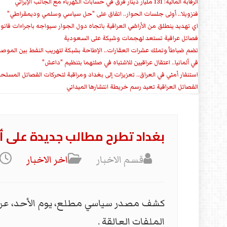
الرقابة المالية: 131 مليار دينار فرق في حسابات الكهرباء مع الجانب الإيراني
فنزويلا.. أولى جلسات الحوار.. اتفاق على "حل سياسي وسلمي وديمقراطي"
اي تهديد ينطلق من الأراضي العراقية باتجاه دول الجوار سيواجه باجراءات قانو
فصائل عراقية تستعد لهجمات وشيكة على السعودية
تضم ضباطاً وتملك عشرات العقارات.. الإطاحة بشبكة لتهريب النفط بين الموص
في ألمانيا.. اعتقال عراقيين للاشتباه في صلتهما بتنظيم "داعش"
استنفار أمني في العراق.. تعزيزات إلى بغداد ومراقبة لتحركات الفصائل المسلح
الفصائل العراقية تعيد رسم خريطة انتشارها الميداني
بغداد تطرح مطالب جديدة على 
قسم الاخبار
اخر الاخبار
كشف مصدر سياسي مطلع، يوم الأحد، عن 
الملفات العالقة .