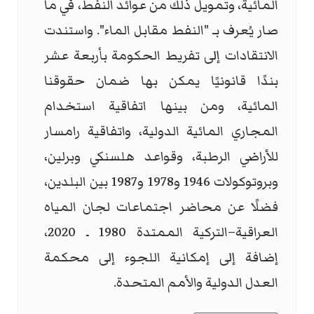
المائية، وتمويل ذلك من عوائد النفط، في ما
صار يُعرف بـ "النفط مقابل الماء". واستندت
الانتقادات إلى تفريط الحكومة بأربعة عشر
بندًا قانونيًا يمكن بها ضمان حقوقنا
المائية، ومن بينها اتفاقية استخدام
المجاري المائية الدولية، واتفاقية رامسار
للأراضي الرطبة، وقواعد هلسنكي وبرلين،
وبروتوكولات 1946 و1978 و1987 بين البلدين،
فضلًا عن محاضر اجتماعات لجان المياه
العراقية–التركية الممتدة 1980 ـ 2020،
إضافة إلى إمكانية اللجوء إلى محكمة
العدل الدولية والأمم المتحدة.