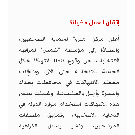
إتقان العمل فضيلة!
أعلن مركز "مترو" لحماية الصحفيين،
واستنادًا إلى مؤسسة "شمس" لمراقبة
الانتخابات، عن وقوع 1150 انتهاكًا خلال
الحملة الانتخابية حتى الآن. وسُجِّلت
معظم الانتهاكات في محافظات بغداد
والبصرة وأربيل والسليمانية. وشملت بعض
هذه الانتهاكات استخدام موارد الدولة في
الدعاية الانتخابية، وتمزيق ملصقات
المرشحين، ونشر رسائل الكراهية