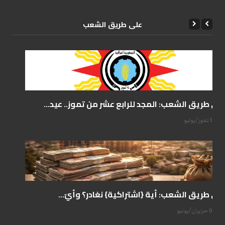
علی طریق الشعب
على طريق الشعب: المجد للرابع عشر من تموز.. عيد...
14 تموز/يوليو
على طريق الشعب: أية {اشتراكية} نغادر؟ وأيّ...
07 حزيران/يونيو