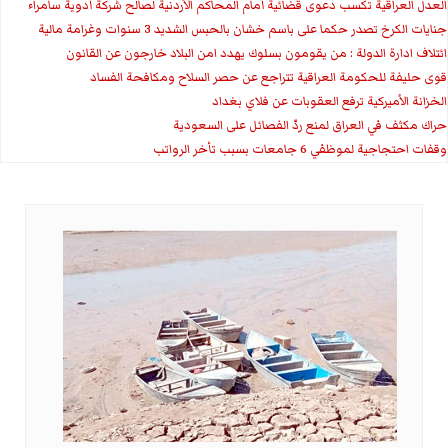
العدل العراقية تكسب دعوى قضائية أمام المحاكم الأردنية لصالح شركة أدوية سامراء
جنايات الكرخ تصدر حكما على باسم خشان بالحبس الشديد 3 سنوات وغرامة مالية
ائتلاف ادارة الدولة : من يقومون بسلوك يهدد امن البلاد خارجون عن القانون
قوى حليفة للحكومة العراقية تتراجع عن حصر السلاح ومكافحة الفساد
الخزانة الأميركية ترفع العقوبات عن فلاي بغداد
حراك مكثف في العراق لمنع ردّ الفصائل على السعودية
وقفات احتجاجية لموظفي 6 جامعات بسبب تأخر الرواتب