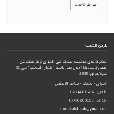
عين على الأحداث
طریق الشعب
أقدم وأعرق صحيفة صدرت في العراق ولم تكف عن
الصدور. عددها الأول صدر باسم "كفاح الشعب" في 31
تموز/يوليو 1935.
العراق - بغداد - ساحة الاندلس
التحریر :
07834101437
الإدارة :
07730200199
tareekalshaab@gmail.com