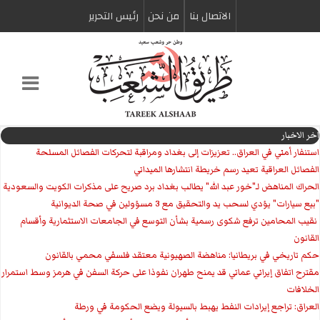
الاتصال بنا
من نحن
رئیس التحریر
اخر الاخبار
استنفار أمني في العراق.. تعزيزات إلى بغداد ومراقبة لتحركات الفصائل المسلحة
الفصائل العراقية تعيد رسم خريطة انتشارها الميداني
الحراك المناهض لـ"خور عبد الله" يطالب بغداد برد صريح على مذكرات الكويت والسعودية
"بيع سيارات" يؤدي لسحب يد والتحقيق مع 3 مسؤولين في صحة الديوانية
‏ نقيب المحامين ترفع شكوى رسمية بشأن التوسع في الجامعات الاستثمارية وأقسام
القانون
حكم تاريخي في بريطانيا: مناهضة الصهيونية معتقد فلسفي محمي بالقانون
مقترح اتفاق إيراني عماني قد يمنح طهران نفوذا على حركة السفن في هرمز وسط استمرار
الخلافات
العراق: تراجع إيرادات النفط يهبط بالسيولة ويضع الحكومة في ورطة