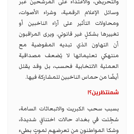
والتحريض، والاعتداء على المرشحين عبر
وسائل الإعلام الرقمية، وشراء الأصوات،
ومحاولات التأثير على آراء الناخبين أو
تغييرها بشكلٍ غير قانوني. ويرى المراقبون
أن التهاون الذي تبديه المفوضية مع
منتهكي تعليماتها لا يُضعف مصداقية
العملية الانتخابية فحسب، بل وقد يقلل
أيضًا من حماس الناخبين للمشاركة فيها.
شمنتظرين؟!
بسبب سحب الكبريت والانبعاثات السامة،
سُجِّلت في بغداد حالات اختناقٍ شديدة،
وشكا المواطنون من تعرضهم لموتٍ بطيء