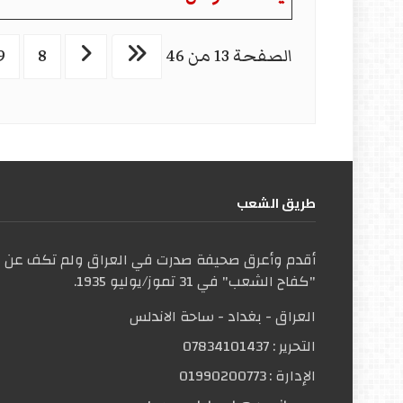
الصفحة 13 من 46
8
9
طریق الشعب
أقدم وأعرق صحيفة صدرت في العراق ولم تكف عن ال
"كفاح الشعب" في 31 تموز/يوليو 1935.
العراق - بغداد - ساحة الاندلس
التحریر :
07834101437
الإدارة :
01990200773