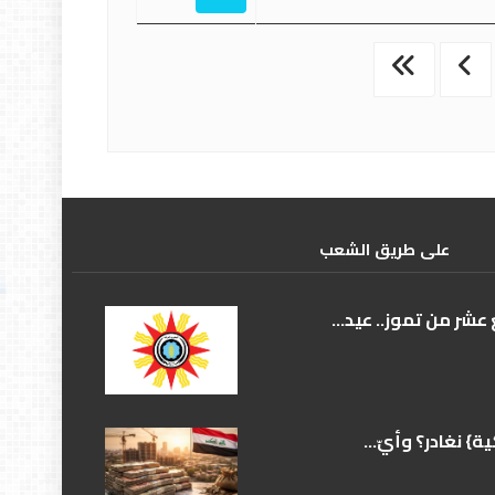
علی طریق الشعب
عشر من تموز.. عيد...
} نغادر؟ وأيّ...