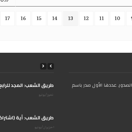
17
16
15
14
13
12
11
10
صدور. عددها الأول صدر باسم
على طريق الشعب: المجد للرابع 
14 تموز/يوليو
على طريق الشعب: أية {اشتراكية
07 حزيران/يونيو