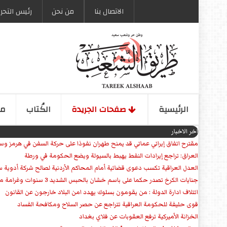
الاتصال بنا
من نحن
رئیس التحری
الرئیسیة
صفحات الجریدة
الكُتاب
مو
اخر الاخبار
مقترح اتفاق إيراني عماني قد يمنح طهران نفوذا على حركة السفن في هرمز وس
العراق: تراجع إيرادات النفط يهبط بالسيولة ويضع الحكومة في ورطة
العدل العراقية تكسب دعوى قضائية أمام المحاكم الأردنية لصالح شركة أدوية س
جنايات الكرخ تصدر حكما على باسم خشان بالحبس الشديد 3 سنوات وغرامة مالية
ائتلاف ادارة الدولة : من يقومون بسلوك يهدد امن البلاد خارجون عن القانون
قوى حليفة للحكومة العراقية تتراجع عن حصر السلاح ومكافحة الفساد
الخزانة الأميركية ترفع العقوبات عن فلاي بغداد