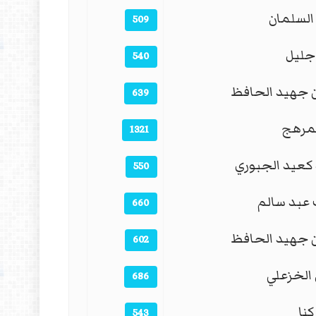
السلمان
509
جليل
540
جهيد الحافظ
639
لمرهج
1321
كعيد الجبوري
550
عبد سالم
660
جهيد الحافظ
602
الخزعلي
686
كنا
543