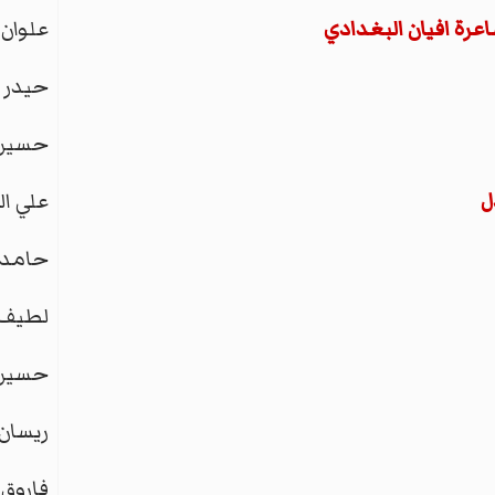
رة افيان البغدادي
علوان 
حيدر 
حسين 
ل
علي ا
حامد 
لطيف 
حسين 
ريسان 
فاروق 