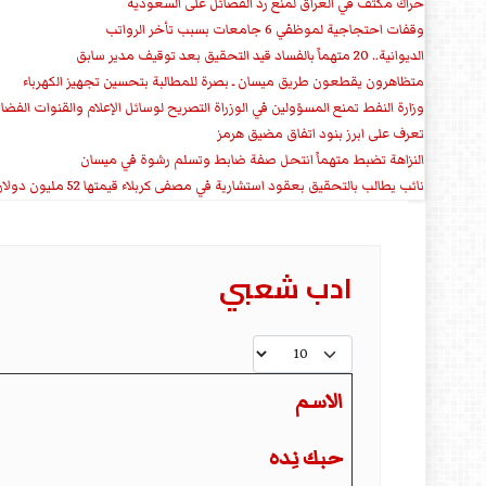
حراك مكثف في العراق لمنع ردّ الفصائل على السعودية
وقفات احتجاجية لموظفي 6 جامعات بسبب تأخر الرواتب
الديوانية.. 20 متهماً بالفساد قيد التحقيق بعد توقيف مدير سابق
متظاهرون يقطعون طريق ميسان ـ بصرة للمطالبة بتحسين تجهيز الكهرباء
وزارة النفط تمنع المسؤولين في الوزراة التصريح لوسائل الإعلام والقنوات الفضائ
تعرف على ابرز بنود اتفاق مضيق هرمز
النزاهة تضبط متهماً انتحل صفة ضابط وتسلم رشوة في ميسان
نائب يطالب بالتحقيق بعقود استشارية في مصفى كربلاء قيمتها 52 مليون دولار سنوياً
ادب شعبي
عدد الإظهارات:
الاسم
المقالات
حبك نِده