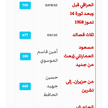
العراقي قبل
newar
700
وبعد ثورة 14
تموز 1958
ثلاث قصائد
oscar
477
مسعود
أمين قاسم
العمارتلي يُبعث
595
الموسوي
من جديد
حسين
من حزيران.. إلى
جهيد
648
تشرين
الحافظ
الحاج زاير