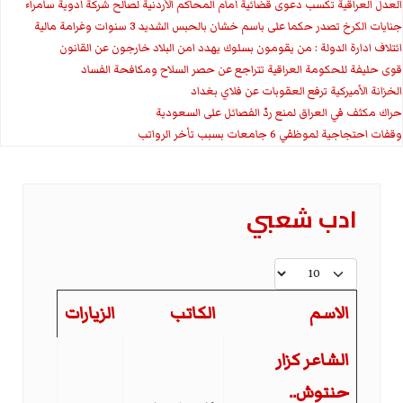
العدل العراقية تكسب دعوى قضائية أمام المحاكم الأردنية لصالح شركة أدوية سامراء
جنايات الكرخ تصدر حكما على باسم خشان بالحبس الشديد 3 سنوات وغرامة مالية
ائتلاف ادارة الدولة : من يقومون بسلوك يهدد امن البلاد خارجون عن القانون
قوى حليفة للحكومة العراقية تتراجع عن حصر السلاح ومكافحة الفساد
الخزانة الأميركية ترفع العقوبات عن فلاي بغداد
حراك مكثف في العراق لمنع ردّ الفصائل على السعودية
وقفات احتجاجية لموظفي 6 جامعات بسبب تأخر الرواتب
ادب شعبي
عدد الإظهارات:
الاسم
الكاتب
الزيارات
المقالات
الشاعر كزار
حنتوش..