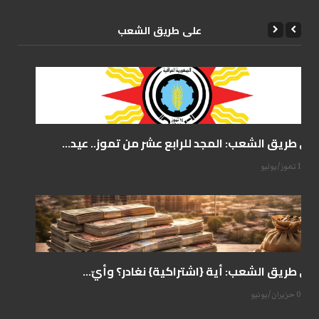
علی طریق الشعب
على طريق الشعب: المجد للرابع عشر من تموز.. عيد...
14 تموز/يوليو
على طريق الشعب: أية {اشتراكية} نغادر؟ وأيّ...
07 حزيران/يونيو