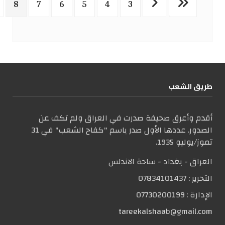
8
7
6
5
4
3
طریق الشعب
أقدم وأعرق صحيفة صدرت في العراق ولم تكف عن
الصدور. عددها الأول صدر باسم "كفاح الشعب" في 31
تموز/يوليو 1935.
العراق - بغداد - ساحة الاندلس
التحریر :
07834101437
الإدارة :
07730200199
tareekalshaab@gmail.com