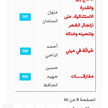
والقدرة
علوان
الاستثنائية.. على
707
السلمان
ارتجال الشعر
وتلحينه وغنائه
أحمد
خَيالُكَ في عيني
535
الناجي
حسين
مفارقـــــــات
جهيد
663
الحافظ
الصفحة 8 من 46