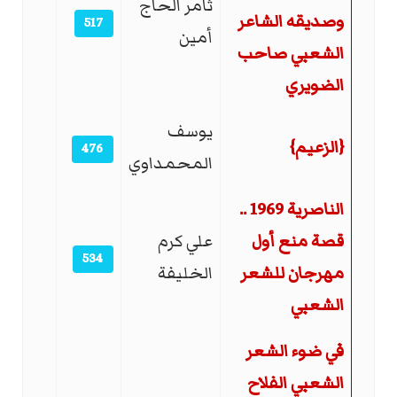
ثامر الحاج
وصديقه الشاعر
517
أمين
الشعبي صاحب
الضويري
يوسف
{الزعيم}
476
المحمداوي
الناصرية 1969 ..
قصة منع أول
علي كرم
534
مهرجان للشعر
الخليفة
الشعبي
في ضوء الشعر
الشعبي الفلاح