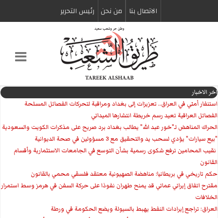
الاتصال بنا
من نحن
رئیس التحریر
اخر الاخبار
استنفار أمني في العراق.. تعزيزات إلى بغداد ومراقبة لتحركات الفصائل المسلحة
الفصائل العراقية تعيد رسم خريطة انتشارها الميداني
الحراك المناهض لـ"خور عبد الله" يطالب بغداد برد صريح على مذكرات الكويت والسعودية
"بيع سيارات" يؤدي لسحب يد والتحقيق مع 3 مسؤولين في صحة الديوانية
‏ نقيب المحامين ترفع شكوى رسمية بشأن التوسع في الجامعات الاستثمارية وأقسام
القانون
حكم تاريخي في بريطانيا: مناهضة الصهيونية معتقد فلسفي محمي بالقانون
مقترح اتفاق إيراني عماني قد يمنح طهران نفوذا على حركة السفن في هرمز وسط استمرار
الخلافات
العراق: تراجع إيرادات النفط يهبط بالسيولة ويضع الحكومة في ورطة