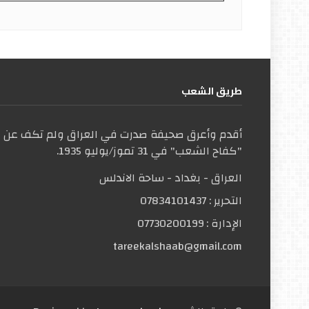
طریق الشعب
أقدم وأعرق صحيفة صدرت في العراق ولم تكف عن ال
"كفاح الشعب" في 31 تموز/يوليو 1935.
العراق - بغداد - ساحة الاندلس
التحریر :
07834101437
الإدارة :
07730200199
tareekalshaab@gmail.com