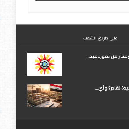
علی طریق الشعب
عشر من تموز.. عيد...
} نغادر؟ وأيّ...