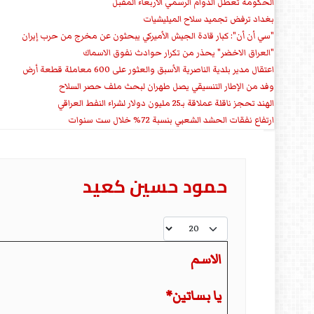
الحكومة تعطل الدوام الرسمي الأربعاء المقبل
بغداد ترفض تجميد سلاح الميليشيات
"سي أن أن": كبار قادة الجيش الأميركي يبحثون عن مخرج من حرب إيران
"العراق الاخضر" يحذر من تكرار حوادث نفوق الاسماك
اعتقال مدير بلدية الناصرية الأسبق والعثور على 600 معاملة قطعة أرض
وفد من الإطار التنسيقي يصل طهران لبحث ملف حصر السلاح
الهند تحجز ناقلة عملاقة بـ25 مليون دولار لشراء النفط العراقي
ارتفاع نفقات الحشد الشعبي بنسبة 72% خلال ست سنوات
حمود حسين كعيد
عدد الإظهارات:
الاسم
يا بساتين*