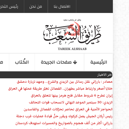
الاتصال بنا
من نحن
رئیس التحری
الرئیسیة
صفحات الجریدة
الكُتاب
مو
اخر الاخبار
مصادر : بارزاني نقل رسائل بين الزيدي والشرع... ومهد لزيارة دمشق
خلايا أصغر وارتباط مباشر بطهران.. الفصائل تغيّر طريقة عملها في العراق
إيران تطرح 6 شروط مقابل فتح هرمز بينها تتعلق بالعراق
الزيدي: 30 سبتمبر الموعد النهائي لانسحاب قوات التحالف
الحواجز الأمنية في العراق تحاصر تحرّكات الفصائل والفاسدين
رئيس أركان الجيش يصل كركوك ويقرر حلّ قيادة عمليات غرب دجلة
بارزاني: أكثر من ألف هجوم بالصواريخ والمسيرات استهدف كردستان