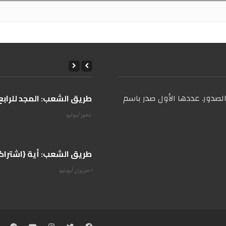
صدور. عددها الأول صدر باسم
على طريق الشعب: المجد للرابع 
14 تموز/يوليو
على طريق الشعب: أية {اشتراكية
07 حزيران/يونيو