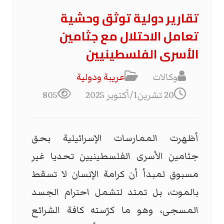
تقارير دولية توثق وحشية
تعامل الاحتلال مع جثامين
الأسرى الفلسطينيين
وكالات
عریبة ودولیة
20 تشرين1/أكتوبر 2025
805
أظهرت الممارسات الإسرائيلية بحق
جثامين الأسرى الفلسطينيين تحديا غير
مسبوق لمبدأ أن كرامة الإنسان لا تسقط
بالموت، بل تمتد لتشمل احترام الجسد
المسجى، وهو ما كرّسته كافة الشرائع