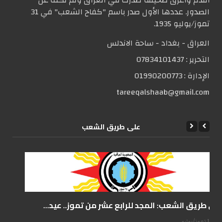
الصدور. عددها الأول صدر باسم "كفاح الشعب" في 31
تموز/يوليو 1935.
العراق - بغداد - ساحة الاندلس
التحریر :
07834101437
الإدارة :
01990200773
tareeqalshaab@gmail.com
علی طریق الشعب
على طريق الشعب: المجد للرابع عشر من تموز.. عيد...
14 تموز/يوليو