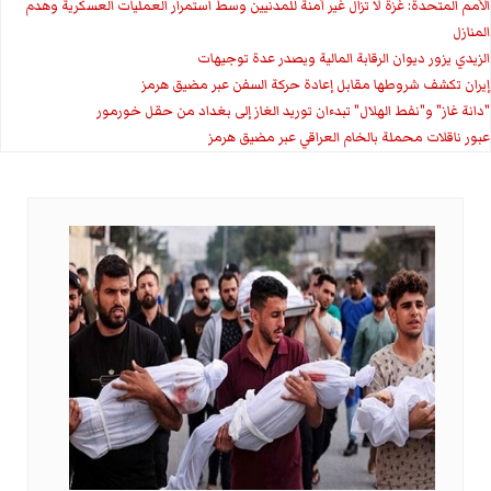
الأمم المتحدة: غزة لا تزال غير آمنة للمدنيين وسط استمرار العمليات العسكرية وهدم
المنازل
الزيدي يزور ديوان الرقابة المالية ويصدر عدة توجيهات
إيران تكشف شروطها مقابل إعادة حركة السفن عبر مضيق هرمز
"دانة غاز" و"نفط الهلال" تبدءان توريد الغاز إلى بغداد من حقل خورمور
عبور ناقلات محملة بالخام العراقي عبر مضيق هرمز