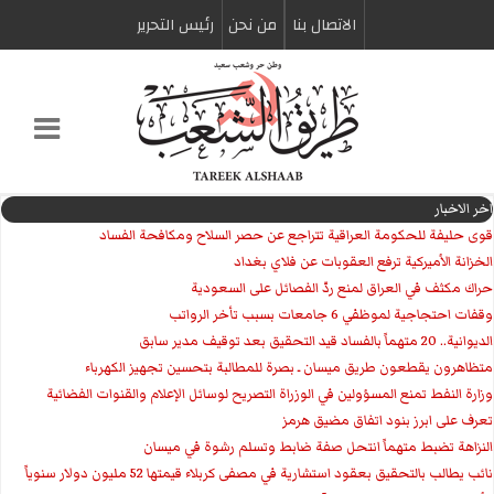
الاتصال بنا
من نحن
رئیس التحریر
اخر الاخبار
قوى حليفة للحكومة العراقية تتراجع عن حصر السلاح ومكافحة الفساد
الخزانة الأميركية ترفع العقوبات عن فلاي بغداد
حراك مكثف في العراق لمنع ردّ الفصائل على السعودية
وقفات احتجاجية لموظفي 6 جامعات بسبب تأخر الرواتب
الديوانية.. 20 متهماً بالفساد قيد التحقيق بعد توقيف مدير سابق
متظاهرون يقطعون طريق ميسان ـ بصرة للمطالبة بتحسين تجهيز الكهرباء
وزارة النفط تمنع المسؤولين في الوزراة التصريح لوسائل الإعلام والقنوات الفضائية
تعرف على ابرز بنود اتفاق مضيق هرمز
النزاهة تضبط متهماً انتحل صفة ضابط وتسلم رشوة في ميسان
نائب يطالب بالتحقيق بعقود استشارية في مصفى كربلاء قيمتها 52 مليون دولار سنوياً