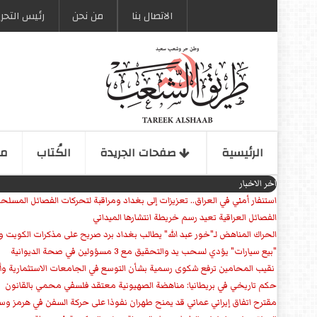
الاتصال بنا
من نحن
رئیس التحری
الرئیسیة
صفحات الجریدة
الكُتاب
مو
اخر الاخبار
استنفار أمني في العراق.. تعزيزات إلى بغداد ومراقبة لتحركات الفصائل المسلح
الفصائل العراقية تعيد رسم خريطة انتشارها الميداني
الحراك المناهض لـ"خور عبد الله" يطالب بغداد برد صريح على مذكرات الكويت 
"بيع سيارات" يؤدي لسحب يد والتحقيق مع 3 مسؤولين في صحة الديوانية
‏ نقيب المحامين ترفع شكوى رسمية بشأن التوسع في الجامعات الاستثمارية وأق
حكم تاريخي في بريطانيا: مناهضة الصهيونية معتقد فلسفي محمي بالقانون
مقترح اتفاق إيراني عماني قد يمنح طهران نفوذا على حركة السفن في هرمز وس