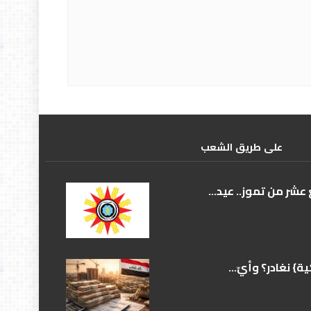
علی طریق الشعب
عشر من تموز.. عيد...
} نغادر؟ وأيّ...