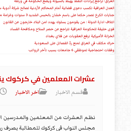
العراق: تراجع إيرادات النفط يهبط بالسيولة ويضع الحكومة في ورطة
العدل العراقية تكسب دعوى قضائية أمام المحاكم الأردنية لصالح شركة أدوية س
جنايات الكرخ تصدر حكما على باسم خشان بالحبس الشديد 3 سنوات وغرامة مالية
ائتلاف ادارة الدولة : من يقومون بسلوك يهدد امن البلاد خارجون عن القانون
قوى حليفة للحكومة العراقية تتراجع عن حصر السلاح ومكافحة الفساد
الخزانة الأميركية ترفع العقوبات عن فلاي بغداد
حراك مكثف في العراق لمنع ردّ الفصائل على السعودية
وقفات احتجاجية لموظفي 6 جامعات بسبب تأخر الرواتب
عشرات المعلمين في كركوك ينظ
قسم الاخبار
اخر الاخبار
نظم العشرات من المعلمين والمدرسين الا
مجلس النواب في كركوك للمطالبة بصرف رو