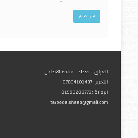
اخر الاخبار
العراق - بغداد - ساحة الاندلس
التحریر :
07834101437
الإدارة :
01990200773
tareeqalshaab@gmail.com