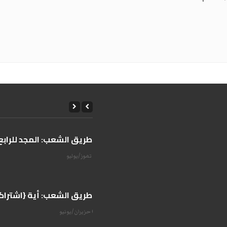
على طريق الشعب: المجد للرابع 
14 تموز/يوليو
على طريق الشعب: أية {اشتراكية
07 حزيران/يونيو