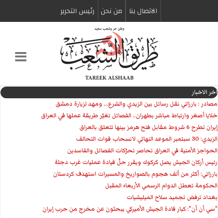
الاتصال بنا
من نحن
رئیس التحریر
اخر الاخبار
مصادر : بارزاني نقل رسائل بين الزيدي والشرع... ومهد لزيارة دمشق
خلايا أصغر وارتباط مباشر بطهران.. الفصائل تغيّر طريقة عملها في العراق
إيران تطرح 6 شروط مقابل فتح هرمز بينها تتعلق بالعراق
الزيدي: 30 سبتمبر الموعد النهائي لانسحاب قوات التحالف
الحواجز الأمنية في العراق تحاصر تحرّكات الفصائل والفاسدين
رئيس أركان الجيش يصل كركوك ويقرر حلّ قيادة عمليات غرب دجلة
بارزاني: أكثر من ألف هجوم بالصواريخ والمسيرات استهدف كردستان
الحكومة تعطل الدوام الرسمي الأربعاء المقبل
بغداد ترفض تجميد سلاح الميليشيات
"سي أن أن": كبار قادة الجيش الأميركي يبحثون عن مخرج من حرب إيران