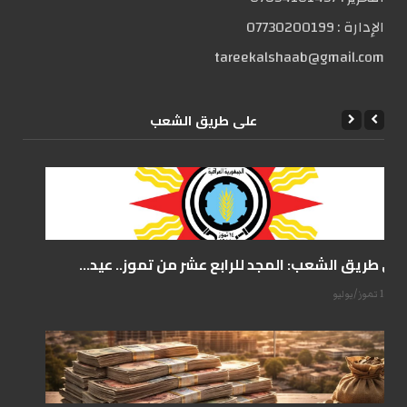
الإدارة :
07730200199
tareekalshaab@gmail.com
علی طریق الشعب
على طريق الشعب: المجد للرابع عشر من تموز.. عيد...
14 تموز/يوليو