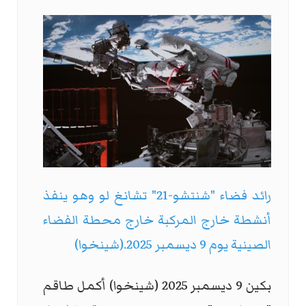
رائد فضاء "شنتشو-21" تشانغ لو وهو ينفذ
أنشطة خارج المركبة خارج محطة الفضاء
الصينية يوم 9 ديسمبر 2025.(شينخوا)
بكين 9 ديسمبر 2025 (شينخوا) أكمل طاقم