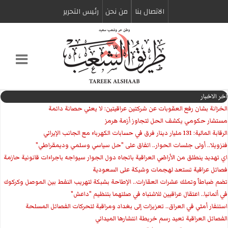
الاتصال بنا
من نحن
رئیس التحریر
اخر الاخبار
الخزانة بشان رفع العقوبات عن شركتين عراقيتين: لا يعني حصانة دائمة
مستشار حكومي يكشف الحل لتجاوز أزمة هرمز
الرقابة المالية: 131 مليار دينار فرق في حسابات الكهرباء مع الجانب الإيراني
فنزويلا.. أولى جلسات الحوار.. اتفاق على "حل سياسي وسلمي وديمقراطي"
اي تهديد ينطلق من الأراضي العراقية باتجاه دول الجوار سيواجه باجراءات قانونية حازمة
فصائل عراقية تستعد لهجمات وشيكة على السعودية
تضم ضباطاً وتملك عشرات العقارات.. الإطاحة بشبكة لتهريب النفط بين الموصل وكركوك
في ألمانيا.. اعتقال عراقيين للاشتباه في صلتهما بتنظيم "داعش"
استنفار أمني في العراق.. تعزيزات إلى بغداد ومراقبة لتحركات الفصائل المسلحة
الفصائل العراقية تعيد رسم خريطة انتشارها الميداني