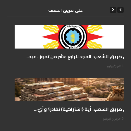
علی طریق الشعب
على طريق الشعب: المجد للرابع عشر من تموز.. عيد...
14 تموز/يوليو
على طريق الشعب: أية {اشتراكية} نغادر؟ وأيّ...
07 حزيران/يونيو