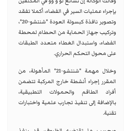
وقالت الوكالة إن تشانغ لو و وو في المكلفين
بإجراء عمليات السير في الفضاء، أكملا تفقد
وتصوير نافذة كبسولة العودة "شنتشو-20"،
وتركيب جهاز الحماية من الحطام لمحطة
الفضاء، واستبدال الغطاء متعدد الطبقات
على محول التحكم الحراري.
وخلال مهمة "شنتشو-21" المأهولة، من
المقرر إجراء أنشطة خارج المركبة تتضمن
أفراد الطاقم والحمولات التطبيقية،
بالإضافة إلى تنفيذ تجارب علمية واختبارات
تقنية.
وبحسب ما تقتضيه الظروف، قد ينفذ