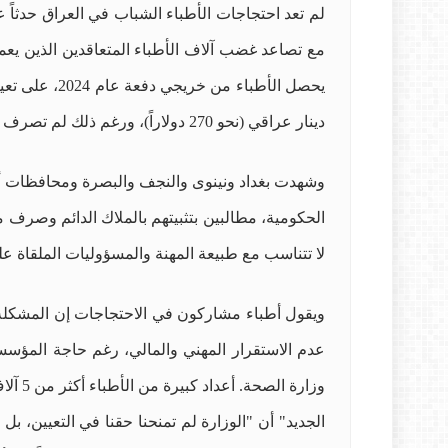
لم تعد احتجاجات الأطباء الشباب في العراق حدثاً عا
مع تصاعد غضب آلاف الأطباء المتعاقدين الذين يعم
دينار عراقي (نحو 270 دولاراً)، ورغم ذلك لم تصرف الوزارة رواتبهم منذ 4 أشهر، الأمر الذي دفعهم الى الاحتجاج.
وشهدت بغداد ونينوى والنجف والبصرة ومحافظات أخ
الحكومية، مطالبين بتثبيتهم بالملاك الدائم وصرف
لا تتناسب مع طبيعة المهنة والمسؤوليات الملقاة عل
ويقول أطباء مشاركون في الاحتجاجات إن المشكلة ل
عدم الاستقرار المهني والمالي، رغم حاجة المؤسسا
الجديد" أن "الوزارة لم تمنحنا حقنا في التعيين، ب