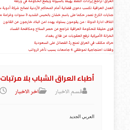
العراق: تراجع إيرادات النفط يهبط بالسيولة ويضع الحكومة في ورطة
العدل العراقية تكسب دعوى قضائية أمام المحاكم الأردنية لصالح شركة أدوية س
جنايات الكرخ تصدر حكما على باسم خشان بالحبس الشديد 3 سنوات وغرامة مالية
ائتلاف ادارة الدولة : من يقومون بسلوك يهدد امن البلاد خارجون عن القانون
قوى حليفة للحكومة العراقية تتراجع عن حصر السلاح ومكافحة الفساد
الخزانة الأميركية ترفع العقوبات عن فلاي بغداد
حراك مكثف في العراق لمنع ردّ الفصائل على السعودية
وقفات احتجاجية لموظفي 6 جامعات بسبب تأخر الرواتب
أطباء العراق الشباب بلا مرتبا
قسم الاخبار
اخر الاخبار
العربي الجديد