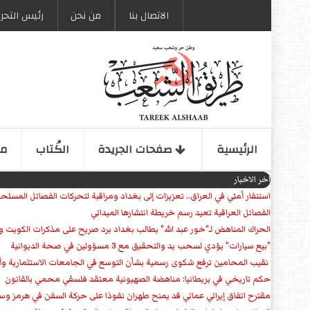
الاتصال بنا
من نحن
رئیس التحری
الرئیسیة
صفحات الجریدة
الكُتاب
مو
اخر الاخبار
استنفار أمني في العراق.. تعزيزات إلى بغداد ومراقبة لتحركات الفصائل المسلح
الفصائل العراقية تعيد رسم خريطة انتشارها الميداني
الحراك المناهض لـ"خور عبد الله" يطالب بغداد برد صريح على مذكرات الكويت 
"بيع سيارات" يؤدي لسحب يد والتحقيق مع 3 مسؤولين في صحة الديوانية
‏ نقيب المحامين ترفع شكوى رسمية بشأن التوسع في الجامعات الاستثمارية وأق
حكم تاريخي في بريطانيا: مناهضة الصهيونية معتقد فلسفي محمي بالقانون
مقترح اتفاق إيراني عماني قد يمنح طهران نفوذا على حركة السفن في هرمز وس