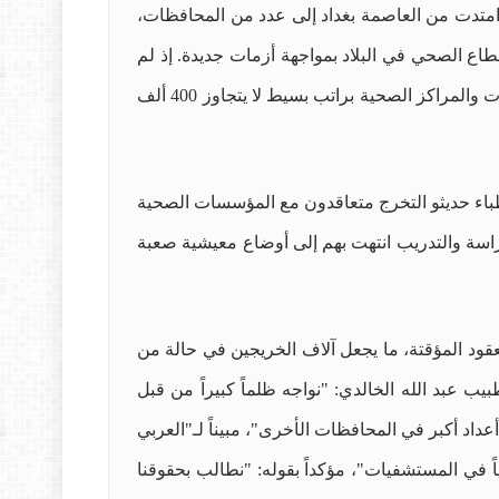
هرة امتدت من العاصمة بغداد إلى عدد من المحافظات،
اع الصحي في البلاد بمواجهة أزمات جديدة. إذ لم
يحصل الأطباء من خريجي دفعة عام 2024، على تعيينات رسمية، بل أبرمت معهم وزارة الصحة عقود عمل في المستشفيات والمراكز الصحية براتب بسيط لا يتجاوز 400 ألف
باء حديثو التخرج متعاقدون مع المؤسسات الصحية
راسة والتدريب انتهت بهم إلى أوضاع معيشية صعبة
قود المؤقتة، ما يجعل آلاف الخريجين في حالة من
 عبد الله الخالدي: "نواجه ظلماً كبيراً من قبل
من 5 آلاف طبيب في بغداد فقط لم يحصلوا على رواتبهم منذ 4 أشهر، فضلاً عن أعداد أكبر في المحافظات الأخرى"، مبيناً لـ"العربي
اً في المستشفيات"، مؤكداً بقوله: "نطالب بحقوقنا