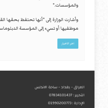
والمؤسسات."
وأشارت الوزارة إلى "أنها تحتفظ بحقها ال
موظفيها أو تسيء إلى المؤسسة الدبلوماسية
اخر الاخبار
العراق - بغداد - ساحة الاندلس
التحریر :
07834101437
الإدارة :
01990200773