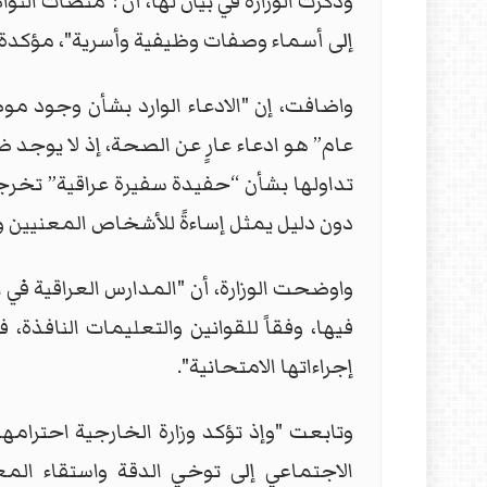
وذكرت الوزارة في بيان لها، أن :"منصات ال
إلى أسماء وصفات وظيفية وأسرية"، مؤكدة
واضافت، إن "الادعاء الوارد بشأن وجود م
عام” هو ادعاء عارٍ عن الصحة، إذ لا يوج
تداولها بشأن “حفيدة سفيرة عراقية” تخرجت
دون دليل يمثل إساءةً للأشخاص المعنيين وتض
واوضحت الوزارة، أن "المدارس العراقية في الخ
فيها، وفقاً للقوانين والتعليمات النافذة،
إجراءاتها الامتحانية".
وتابعت "وإذ تؤكد وزارة الخارجية احترا
الاجتماعي إلى توخي الدقة واستقاء ال