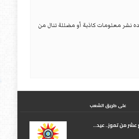
مده نشر معلومات كاذبة أو مضللة تنال من
علی طریق الشعب
عشر من تموز.. عيد...