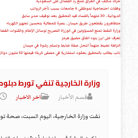
حراك مكثف في العراق لمنع ردّ الفصائل على السعودية
وقفات احتجاجية لموظفي 6 جامعات بسبب تأخر الرواتب
الديوانية.. 20 متهماً بالفساد قيد التحقيق بعد توقيف مدير سابق
متظاهرون يقطعون طريق ميسان ـ بصرة للمطالبة بتحسين تجهيز الكهرباء
وزارة النفط تمنع المسؤولين في الوزراة التصريح لوسائل الإعلام والقنوات الفضائ
تعرف على ابرز بنود اتفاق مضيق هرمز
النزاهة تضبط متهماً انتحل صفة ضابط وتسلم رشوة في ميسان
نائب يطالب بالتحقيق بعقود استشارية في مصفى كربلاء قيمتها 52 مليون دولار سنوياً
وزارة الخارجية تنفي تورط دبلو
قسم الأخبار
اخر الاخبار
نفت وزارة الخارجية، اليوم السبت، صحة تورط