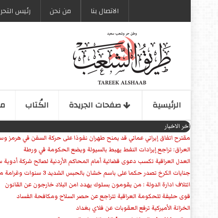
الاتصال بنا
من نحن
رئیس التحری
الرئیسیة
صفحات الجریدة
الكُتاب
مو
اخر الاخبار
مقترح اتفاق إيراني عماني قد يمنح طهران نفوذا على حركة السفن في هرمز وس
العراق: تراجع إيرادات النفط يهبط بالسيولة ويضع الحكومة في ورطة
العدل العراقية تكسب دعوى قضائية أمام المحاكم الأردنية لصالح شركة أدوية س
جنايات الكرخ تصدر حكما على باسم خشان بالحبس الشديد 3 سنوات وغرامة مالية
ائتلاف ادارة الدولة : من يقومون بسلوك يهدد امن البلاد خارجون عن القانون
قوى حليفة للحكومة العراقية تتراجع عن حصر السلاح ومكافحة الفساد
الخزانة الأميركية ترفع العقوبات عن فلاي بغداد