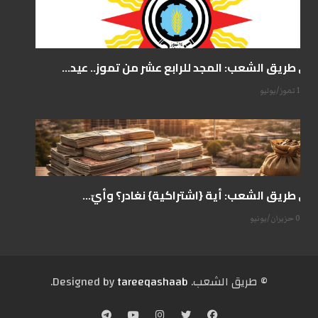
على طريق الشعب: المجد للرابع عشر من تموز.. عيد...
14 تموز/يوليو
على طريق الشعب: أية {اشتراكية} نغادر؟ وأيّ...
07 حزيران/يونيو
© طریق الشعب. Designed by
tareeqashaab
.