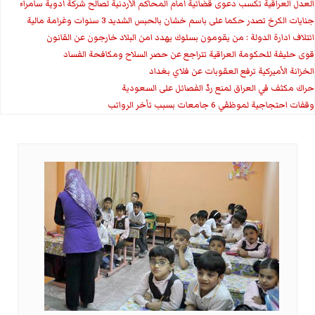
العدل العراقية تكسب دعوى قضائية أمام المحاكم الأردنية لصالح شركة أدوية سامراء
جنايات الكرخ تصدر حكما على باسم خشان بالحبس الشديد 3 سنوات وغرامة مالية
ائتلاف ادارة الدولة : من يقومون بسلوك يهدد امن البلاد خارجون عن القانون
قوى حليفة للحكومة العراقية تتراجع عن حصر السلاح ومكافحة الفساد
الخزانة الأميركية ترفع العقوبات عن فلاي بغداد
حراك مكثف في العراق لمنع ردّ الفصائل على السعودية
وقفات احتجاجية لموظفي 6 جامعات بسبب تأخر الرواتب