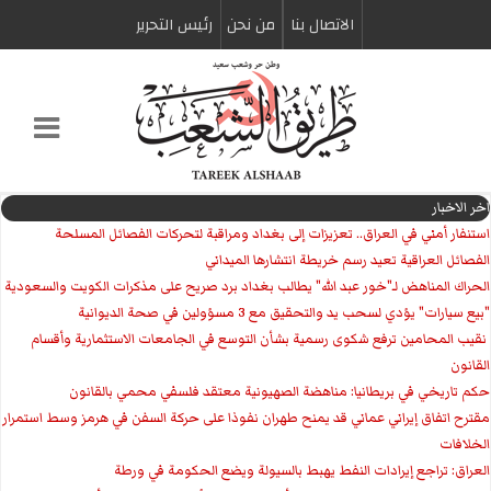
الاتصال بنا
من نحن
رئیس التحریر
اخر الاخبار
استنفار أمني في العراق.. تعزيزات إلى بغداد ومراقبة لتحركات الفصائل المسلحة
الفصائل العراقية تعيد رسم خريطة انتشارها الميداني
الحراك المناهض لـ"خور عبد الله" يطالب بغداد برد صريح على مذكرات الكويت والسعودية
"بيع سيارات" يؤدي لسحب يد والتحقيق مع 3 مسؤولين في صحة الديوانية
‏ نقيب المحامين ترفع شكوى رسمية بشأن التوسع في الجامعات الاستثمارية وأقسام
القانون
حكم تاريخي في بريطانيا: مناهضة الصهيونية معتقد فلسفي محمي بالقانون
مقترح اتفاق إيراني عماني قد يمنح طهران نفوذا على حركة السفن في هرمز وسط استمرار
الخلافات
العراق: تراجع إيرادات النفط يهبط بالسيولة ويضع الحكومة في ورطة