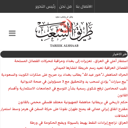
الاتصال بنا
من نحن
رئیس التحریر
اخر الاخبار
استنفار أمني في العراق.. تعزيزات إلى بغداد ومراقبة لتحركات الفصائل المسلحة
الفصائل العراقية تعيد رسم خريطة انتشارها الميداني
الحراك المناهض لـ"خور عبد الله" يطالب بغداد برد صريح على مذكرات الكويت والسعودية
"بيع سيارات" يؤدي لسحب يد والتحقيق مع 3 مسؤولين في صحة الديوانية
‏ نقيب المحامين ترفع شكوى رسمية بشأن التوسع في الجامعات الاستثمارية وأقسام
القانون
حكم تاريخي في بريطانيا: مناهضة الصهيونية معتقد فلسفي محمي بالقانون
مقترح اتفاق إيراني عماني قد يمنح طهران نفوذا على حركة السفن في هرمز وسط استمرار
الخلافات
العراق: تراجع إيرادات النفط يهبط بالسيولة ويضع الحكومة في ورطة