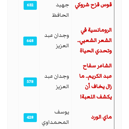
قوس قزح شروكي
جهيد
632
الحافظ
الرومانسية في
وجدان عبد
الشعر الشعبي..
648
العزيز
وتحدي الحياة
الشاعر سفاح
عبد الكريم.. ما
وجدان عبد
578
زال يخاف أن
العزيز
يكشف اللعبة!
يوسف
ماي الورد
428
المحمداوي