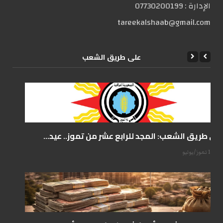
الإدارة :
07730200199
tareekalshaab@gmail.com
علی طریق الشعب
على طريق الشعب: المجد للرابع عشر من تموز.. عيد...
14 تموز/يوليو