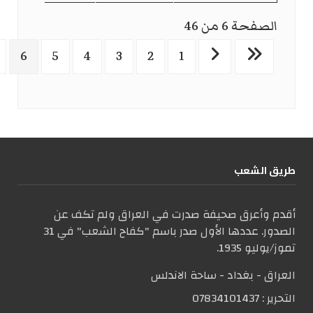
الصفحة 6 من 46
6
5
4
3
2
1
طریق الشعب
أقدم وأعرق صحيفة صدرت في العراق ولم تكف عن
الصدور. عددها الأول صدر باسم "كفاح الشعب" في 31
تموز/يوليو 1935.
العراق - بغداد - ساحة الاندلس
التحریر :
07834101437