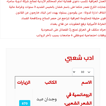
العدل العراقية تكسب دعوى قضائية أمام المحاكم الأردنية لصالح شركة أدوية سامراء
جنايات الكرخ تصدر حكما على باسم خشان بالحبس الشديد 3 سنوات وغرامة مالية
ائتلاف ادارة الدولة : من يقومون بسلوك يهدد امن البلاد خارجون عن القانون
قوى حليفة للحكومة العراقية تتراجع عن حصر السلاح ومكافحة الفساد
الخزانة الأميركية ترفع العقوبات عن فلاي بغداد
حراك مكثف في العراق لمنع ردّ الفصائل على السعودية
وقفات احتجاجية لموظفي 6 جامعات بسبب تأخر الرواتب
ادب شعبي
عدد الإظهارات:
الاسم
الكاتب
الزيارات
المقالات
الرومانسية في
وجدان عبد
الشعر الشعبي،
670