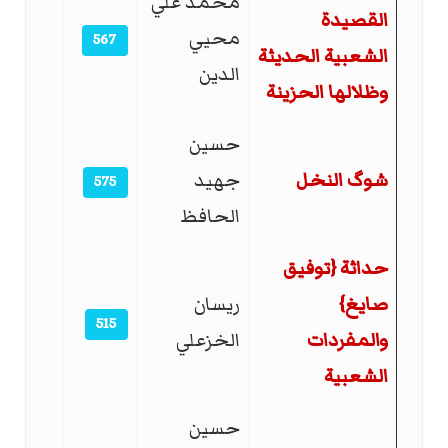
محمد علي
القصيدة
محيي
567
الشعبية الحديثة
الدين
وظلالها الحزينة
حسين
شوگ النخل
جهيد
575
الحافظ
حداثة {توفيق
صايغ}
ريسان
515
والمفردات
الخزعلي
الشعبية
حسين