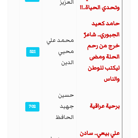
العزيز
وتحدي الحياة..!!
حامد كعيد
الجبوري.. شاعرٌ
محمد علي
خرج من رحم
محيي
521
الحلة ومضى
الدين
ليكتب للوطن
والناس
حسين
برحية عراقية
جهيد
702
الحافظ
علي بيعي.. سادن