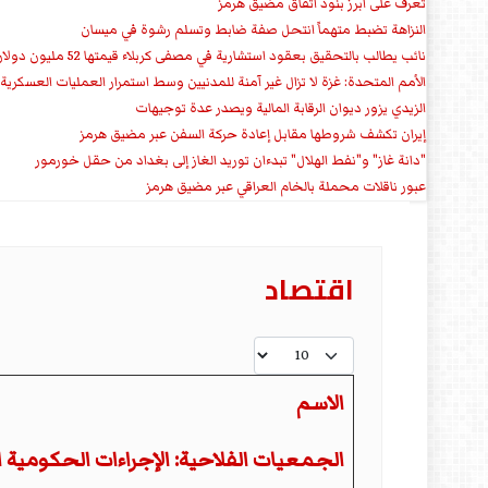
تعرف على ابرز بنود اتفاق مضيق هرمز
النزاهة تضبط متهماً انتحل صفة ضابط وتسلم رشوة في ميسان
نائب يطالب بالتحقيق بعقود استشارية في مصفى كربلاء قيمتها 52 مليون دولار سنوياً
الأمم المتحدة: غزة لا تزال غير آمنة للمدنيين وسط استمرار العمليات العسكرية
الزيدي يزور ديوان الرقابة المالية ويصدر عدة توجيهات
إيران تكشف شروطها مقابل إعادة حركة السفن عبر مضيق هرمز
"دانة غاز" و"نفط الهلال" تبدءان توريد الغاز إلى بغداد من حقل خورمور
عبور ناقلات محملة بالخام العراقي عبر مضيق هرمز
اقتصاد
عدد الإظهارات:
الاسم
المقالات
الجمعيات الفلاحية: الإجراءات الحكومية ا