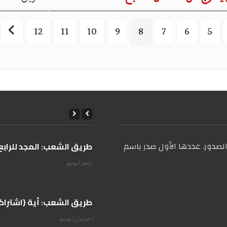
12
11
10
9
8
7
6
5
صدور. عددها الأول صدر باسم
على طريق الشعب: المجد للرابع 
14 تموز/يوليو
على طريق الشعب: أية {اشتراكية
07 حزيران/يونيو