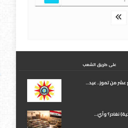
علی طریق الشعب
عشر من تموز.. عيد...
} نغادر؟ وأيّ...