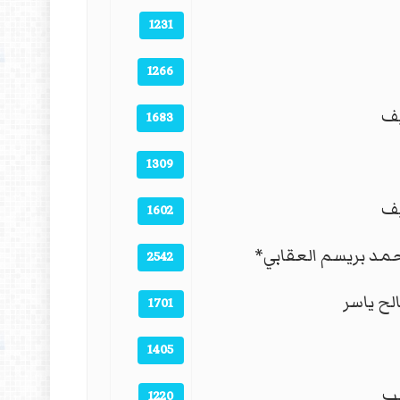
1231
1266
يف
1683
1309
يف
1602
مد بريسم العقابي*
2542
الح ياسر
1701
1405
ب
1220