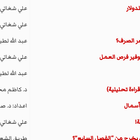
ولار
علي شغاتي
علي شغاتي
عر الصرف؟
عبد الله لط
وفير فرص العمل
علي شغاتي
عبد الله لط
د. كاظم مح
أسمال
اعداد: د. ص
!
علي شغاتي
 يخرج من “الفصل السابع”؟
طريق الشع