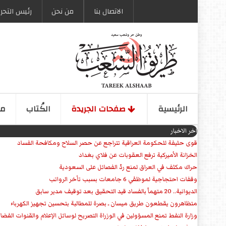
الاتصال بنا
من نحن
رئیس التحری
الرئیسیة
صفحات الجریدة
الكُتاب
مو
اخر الاخبار
قوى حليفة للحكومة العراقية تتراجع عن حصر السلاح ومكافحة الفساد
الخزانة الأميركية ترفع العقوبات عن فلاي بغداد
حراك مكثف في العراق لمنع ردّ الفصائل على السعودية
وقفات احتجاجية لموظفي 6 جامعات بسبب تأخر الرواتب
الديوانية.. 20 متهماً بالفساد قيد التحقيق بعد توقيف مدير سابق
متظاهرون يقطعون طريق ميسان ـ بصرة للمطالبة بتحسين تجهيز الكهرباء
وزارة النفط تمنع المسؤولين في الوزراة التصريح لوسائل الإعلام والقنوات الفضائ