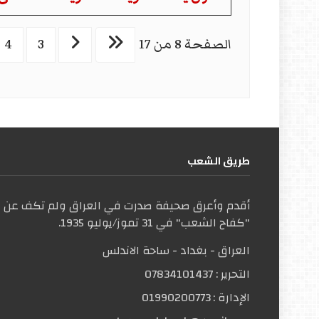
الصفحة 8 من 17
3
4
طریق الشعب
أقدم وأعرق صحيفة صدرت في العراق ولم تكف عن ال
"كفاح الشعب" في 31 تموز/يوليو 1935.
العراق - بغداد - ساحة الاندلس
التحریر :
07834101437
الإدارة :
01990200773