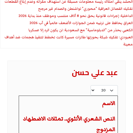
الحشد ينفي امتلاك رئيسه معلومات مسبقة عن استهداف مقراته وعدم إبلاغ القطعات
تفكيك الفصائل العراقية "محوري" لواشنطن والصدام غير مرجح
الداخلية: إجراءات قانونية بحق نحو 8 آلاف منتسب وموظف منذ بداية 2026
العراق يحافظ على ترتيبه ضمن الجوازات الأضعف عالمياً في آب 2026
الكعبي يحذر من "الدبلوماسية" مع السعودية: لن يكون الرد إلا عسكريا
العبودي: تفكيك شبكة بحوزتها طائرات مسيرة كانت تخطط لتنفيذ هجمات ضد أهداف
معينة
عبد علي حسن
عدد الإظهارات:
الاسم
النص الشعري الأنثوي.. تمثلات الاضطهاد
المزدوج