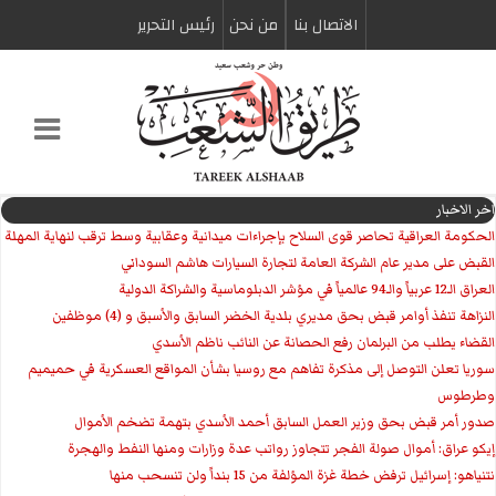
الاتصال بنا
من نحن
رئیس التحریر
اخر الاخبار
الحكومة العراقية تحاصر قوى السلاح بإجراءات ميدانية وعقابية وسط ترقب لنهاية المهلة
القبض على مدير عام الشركة العامة لتجارة السيارات هاشم السوداني
العراق الـ12 عربياً والـ94 عالمياً في مؤشر الدبلوماسية والشراكة الدولية
النزاهة تنفذ أوامر قبض بحق مديري بلدية الخضر السابق والأسبق و (4) موظفين
القضاء يطلب من البرلمان رفع الحصانة عن النائب ناظم الأسدي
سوريا تعلن التوصل إلى مذكرة تفاهم مع روسيا بشأن المواقع العسكرية في حميميم
وطرطوس
صدور أمر قبض بحق وزير العمل السابق أحمد الأسدي بتهمة تضخم الأموال
إيكو عراق: أموال صولة الفجر تتجاوز رواتب عدة وزارات ومنها النفط والهجرة
نتنياهو: إسرائيل ترفض خطة غزة المؤلفة من 15 بنداً ولن تنسحب منها