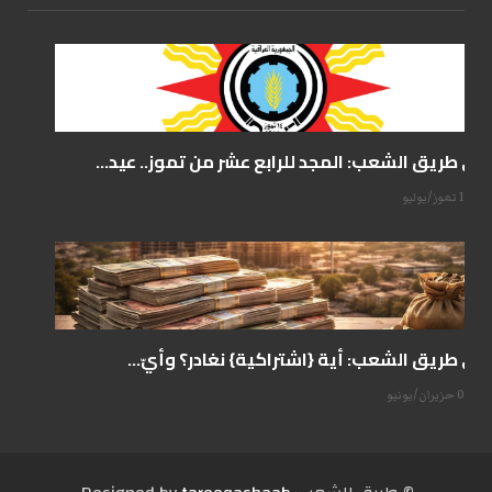
على طريق الشعب: المجد للرابع عشر من تموز.. عيد...
14 تموز/يوليو
على طريق الشعب: أية {اشتراكية} نغادر؟ وأيّ...
07 حزيران/يونيو