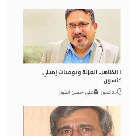
رضا الظاهر.. العزلة ويوميات إميلي
ديكنسون
25 تموز
علي حسن الفواز