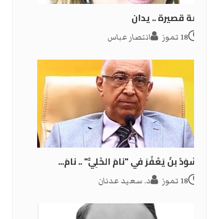
قصة قصيرة .. يدان
18 تموز
انتصار عباس
الأَسْوَدُ بنُ يَعْفُرَ في "نامَ الخَلِيُّ" .. نامَ...
18 تموز
د. سعيد عدنان