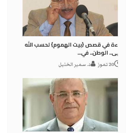
قراءة في قصص {بيت الهموم} لحسب الله
يحيى.. الوطن.. في...
20 تموز
د. سمير الخليل