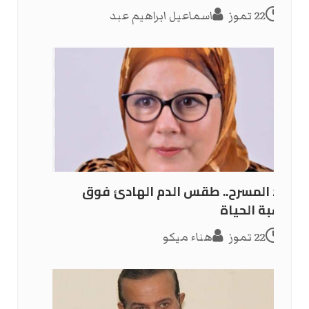
22 تموز
اسماعيل ابراهيم عبد
ضد المسرح.. طقس الدم الهادئ فوق
خشبة الحياة
22 تموز
هناء ميكو