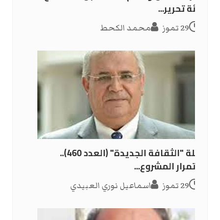
هيئة تحرير...
29 تموز
محمد الكحط
مجلة "الثقافة الجديدة" (العدد 460)..
استمرار المشروع...
29 تموز
اسماعيل نوري العبيدي