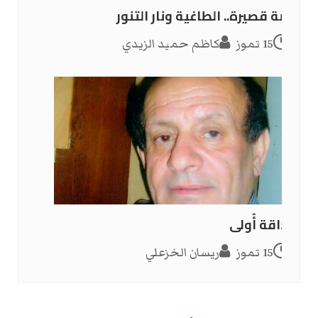
قصة قصيرة.. الطاغية ونار التنور
15 تموز
كاظم حميد الزيدي
صداقة أُولى
15 تموز
ريسان الخزعلي