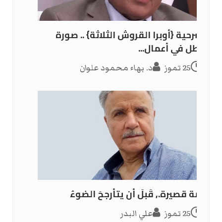
مسرحية {أوبرا القروش الثلاثة} .. صورة
البطل في أعمال...
25 تموز
د. بهاء محمود علوان
قصة قصيرة., قَبلَ أن يتأرجحَ الضوءُ
25 تموز
علي البدر