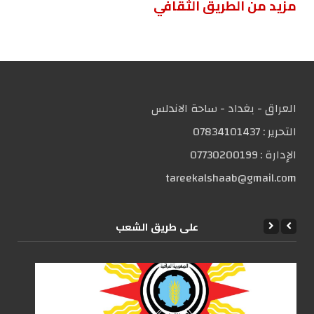
مزید من الطریق الثقافي
العراق - بغداد - ساحة الاندلس
التحریر :
07834101437
الإدارة :
07730200199
tareekalshaab@gmail.com
علی طریق الشعب