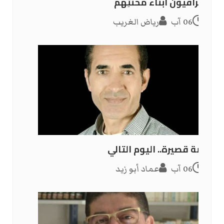
العراقيون أبناءُ محنتِهم
06 آب
رياض الغريب
قصة قصيرة.. اليوم التالي
06 آب
عماد أبو زيد