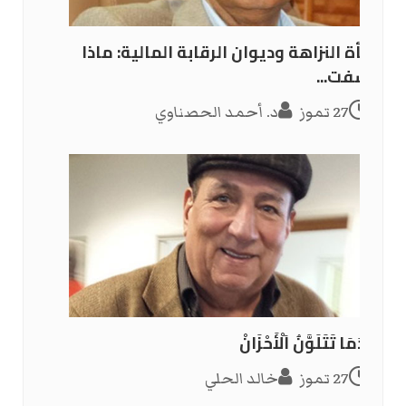
هيأة النزاهة وديوان الرقابة المالية: ماذا
كشفت...
27 تموز
د. أحمد الحصناوي
عِنْدَمَا تَتَلَوَّنُ اَلْأَحْزَانْ
27 تموز
خالد الحلي