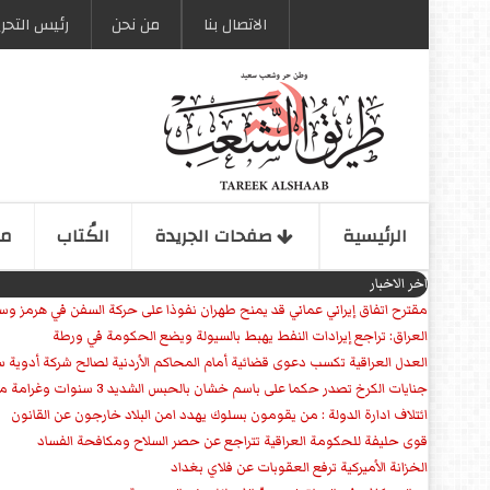
الاتصال بنا
من نحن
رئیس التحری
الرئیسیة
صفحات الجریدة
الكُتاب
مو
اخر الاخبار
مقترح اتفاق إيراني عماني قد يمنح طهران نفوذا على حركة السفن في هرمز وس
العراق: تراجع إيرادات النفط يهبط بالسيولة ويضع الحكومة في ورطة
العدل العراقية تكسب دعوى قضائية أمام المحاكم الأردنية لصالح شركة أدوية س
جنايات الكرخ تصدر حكما على باسم خشان بالحبس الشديد 3 سنوات وغرامة مالية
ائتلاف ادارة الدولة : من يقومون بسلوك يهدد امن البلاد خارجون عن القانون
قوى حليفة للحكومة العراقية تتراجع عن حصر السلاح ومكافحة الفساد
الخزانة الأميركية ترفع العقوبات عن فلاي بغداد