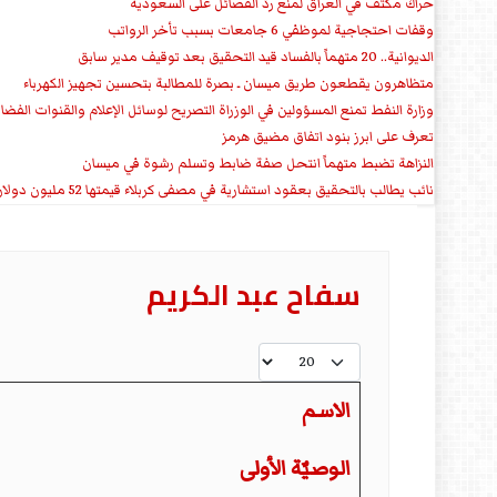
حراك مكثف في العراق لمنع ردّ الفصائل على السعودية
وقفات احتجاجية لموظفي 6 جامعات بسبب تأخر الرواتب
الديوانية.. 20 متهماً بالفساد قيد التحقيق بعد توقيف مدير سابق
متظاهرون يقطعون طريق ميسان ـ بصرة للمطالبة بتحسين تجهيز الكهرباء
وزارة النفط تمنع المسؤولين في الوزراة التصريح لوسائل الإعلام والقنوات الفضائ
تعرف على ابرز بنود اتفاق مضيق هرمز
النزاهة تضبط متهماً انتحل صفة ضابط وتسلم رشوة في ميسان
نائب يطالب بالتحقيق بعقود استشارية في مصفى كربلاء قيمتها 52 مليون دولار سنوياً
سفاح عبد الكريم
عدد الإظهارات:
الاسم
الوصيٌة الأولى