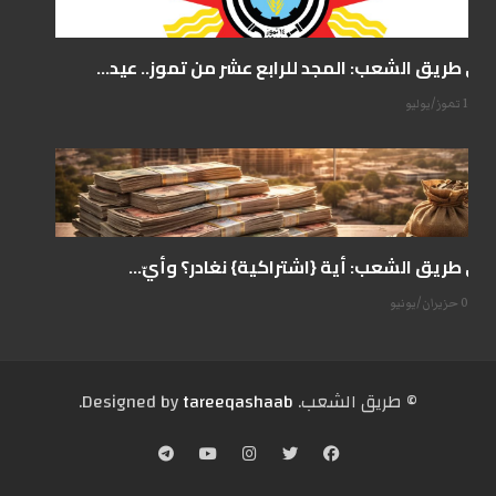
على طريق الشعب: المجد للرابع عشر من تموز.. عيد...
14 تموز/يوليو
على طريق الشعب: أية {اشتراكية} نغادر؟ وأيّ...
07 حزيران/يونيو
© طریق الشعب. Designed by
tareeqashaab
.