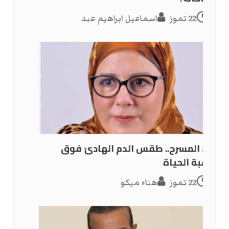
22 تموز
اسماعيل ابراهيم عبد
ضد المسرح.. طقس الدم الهادئ فوق
خشبة الحياة
22 تموز
هناء ميكو