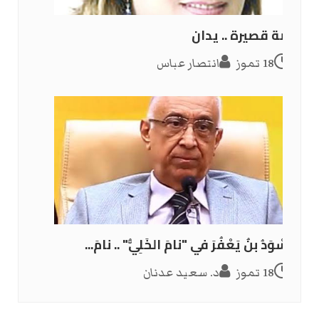
قصة قصيرة .. يدان
18 تموز
انتصار عباس
الأَسْوَدُ بنُ يَعْفُرَ في "نامَ الخَلِيُّ" .. نامَ...
18 تموز
د. سعيد عدنان