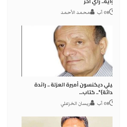
الرواية.. رأي آخر
08 آب
محمد الأحمد
{إميلي ديكنسون أميرة العزلة .. رائدة
الحداثة}*.. كتاب...
08 آب
ريسان الخزعلي