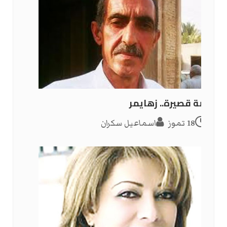
قصة قصيرة.. زهايمر
18 تموز
اسماعيل سكران