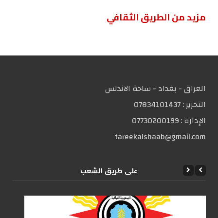
مزید من الطریق الثقافي
العراق - بغداد - ساحة الاندلس
التحریر :
07834101437
الإدارة :
07730200199
tareekalshaab@gmail.com
علی طریق الشعب