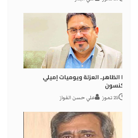
رضا الظاهر.. العزلة ويوميات إميلي
ديكنسون
25 تموز
علي حسن الفواز