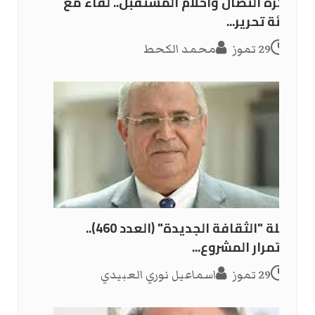
ذاكرة النضال وأحلام المستقبل.. لقاء مع
هيئة تحرير...
29 تموز
محمد الكحط
مجلة "الثقافة الجديدة" (العدد 460)..
استمرار المشروع...
29 تموز
اسماعيل نوري العبيدي