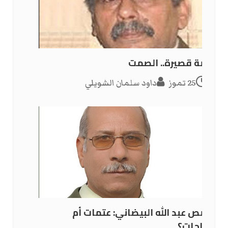
قصة قصيرة.. الصمت
25 تموز
داود سلمان الشويلي
قصص عبد الله البيضاني: عتمات أم
صباحات؟