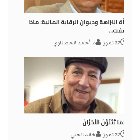
هيأة النزاهة وديوان الرقابة المالية: ماذا
كشفت...
27 تموز
د. أحمد الحصناوي
عِنْدَمَا تَتَلَوَّنُ اَلْأَحْزَانْ
27 تموز
خالد الحلي