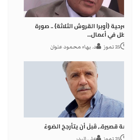
مسرحية {أوبرا القروش الثلاثة} .. صورة
البطل في أعمال...
25 تموز
د. بهاء محمود علوان
قصة قصيرة., قَبلَ أن يتأرجحَ الضوءُ
25 تموز
علي البدر