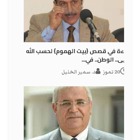
قراءة في قصص {بيت الهموم} لحسب الله
يحيى.. الوطن.. في...
20 تموز
د. سمير الخليل