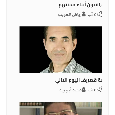
العراقيون أبناءُ محنتِهم
06 آب
رياض الغريب
قصة قصيرة.. اليوم التالي
06 آب
عماد أبو زيد