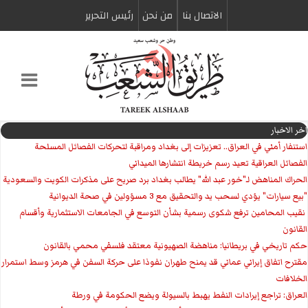
الاتصال بنا
من نحن
رئیس التحریر
اخر الاخبار
استنفار أمني في العراق.. تعزيزات إلى بغداد ومراقبة لتحركات الفصائل المسلحة
الفصائل العراقية تعيد رسم خريطة انتشارها الميداني
الحراك المناهض لـ"خور عبد الله" يطالب بغداد برد صريح على مذكرات الكويت والسعودية
"بيع سيارات" يؤدي لسحب يد والتحقيق مع 3 مسؤولين في صحة الديوانية
‏ نقيب المحامين ترفع شكوى رسمية بشأن التوسع في الجامعات الاستثمارية وأقسام
القانون
حكم تاريخي في بريطانيا: مناهضة الصهيونية معتقد فلسفي محمي بالقانون
مقترح اتفاق إيراني عماني قد يمنح طهران نفوذا على حركة السفن في هرمز وسط استمرار
الخلافات
العراق: تراجع إيرادات النفط يهبط بالسيولة ويضع الحكومة في ورطة