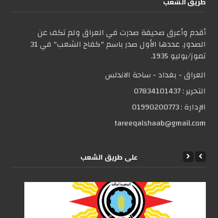
طریق الشعب
أقدم وأعرق صحيفة صدرت في العراق ولم تكف عن
الصدور. عددها الأول صدر باسم "كفاح الشعب" في 31
تموز/يوليو 1935.
العراق - بغداد - ساحة الاندلس
التحریر :
07834101437
الإدارة :
01990200773
tareeqalshaab@gmail.com
علی طریق الشعب