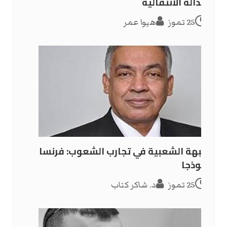
العدالة الانتقالية
25 تموز
هيوا عمر
الجبهة الشعبية في تجارب الشعوب: فرنسا
أنموذجا
25 تموز
د. شاكر كتاب