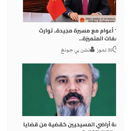
105 أعوام مع مسيرة مجيدة.. توارث
الصفات المتميزة...
25 تموز
تشن بي جونغ
قصة أراضي المسيحيين كقضية من قضايا