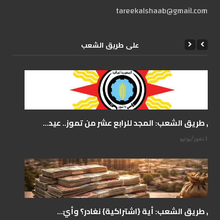
tareekalshaab@gmail.com
علی طریق الشعب
على طريق الشعب: المجد للرابع عشر من تموز.. عيد...
14 تموز/يوليو
على طريق الشعب: أية {اشتراكية} نغادر؟ وأيّ...