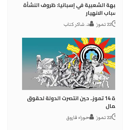
الجبهة الشعبية في إسبانيا: ظروف النشأة
وأسباب الانهيار
22 تموز
د. شاكر كتاب
ثورة 14 تموز.. حين انتصرت الدولة لحقوق
العمال
22 تموز
حوراء فاروق