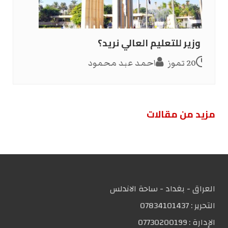
أي وزير للتعليم العالي نريد؟
20 تموز
احمد عبد محمود
مزید من مقالات
العراق - بغداد - ساحة الاندلس
التحریر :
07834101437
الإدارة :
07730200199